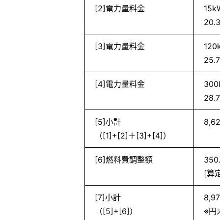
[2]電力量料金
15
20.
[3]電力量料金
12
25.
[4]電力量料金
30
28.
[5]小計
8,6
（[1]+[2]＋[3]+[4]）
[6]燃料費調整額
350
[算
[7]小計
8,9
（[5]+[6]）
※円