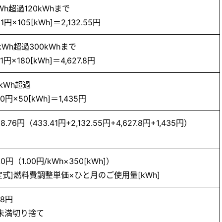
kWh超過120kWhまで
31円×105[kWh]＝2,132.55円
0kWh超過300kWhまで
71円×180[kWh]＝4,627.8円
0kWh超過
70円×50[kWh]＝1,435円
28.76円（433.41円+2,132.55円+4,627.8円+1,435円）
.0円（1.00円/kWh×350[kWh]）
定式]燃料費調整単価×ひと月のご使用量[kWh]
78円
未満切り捨て