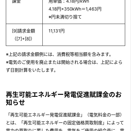
課金
用単価：4.18円/kWh
4.18円×350kWh＝1,463円
※円未満切り捨て
[9]請求金額
11,131円
（[7]+[8]）
※上記の請求金額例には、消費税等相当額を含みます。
※電気のご使用を廃止または開始される場合は、上記によら
ず日割計算をいたします。
再生可能エネルギー発電促進賦課金のお
知らせ
「再生可能エネルギー発電促進賦課金」（電気料金の一部）
とは、「再生可能エネルギーの固定価格買取制度」によって
電力の買取りに要した費用を、電気をご使用の組合員に、電