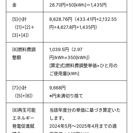
金
28.70円×50[kWh]＝1,435円
[5]小計
8,628.76円（433.41円+2,132.55
（[1]+[2]＋
円+4,627.8円+1,435円）
[3]+[4]）
[6]燃料費調
1,039.5円（2.97
整額
円/kWh×350[kWh]）
[算定式]燃料費調整単価×ひと月の
ご使用量[kWh]
[7]小計
9,668円
（[5]+[6]）
※円未満切り捨て
[8]再生可能
当該年度分の単価に基づき算定いた
エネルギー
します。
発電促進賦
2024年5月～2025年4月までの適