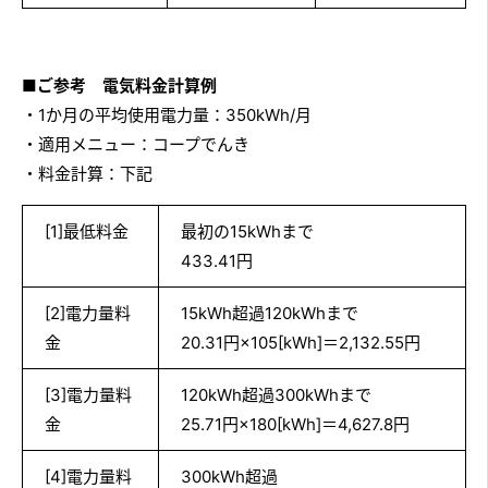
■ご参考 電気料金計算例
・1か月の平均使用電力量：350kWh/月
・適用メニュー：コープでんき
・料金計算：下記
[1]最低料金
最初の15kWhまで
433.41円
[2]電力量料
15kWh超過120kWhまで
金
20.31円×105[kWh]＝2,132.55円
[3]電力量料
120kWh超過300kWhまで
金
25.71円×180[kWh]＝4,627.8円
[4]電力量料
300kWh超過