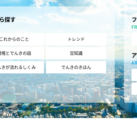
ら探す
F
これからのこと
トレンド
環境とでんきの話
豆知識
A
んきが流れるしくみ
でんきのきほん