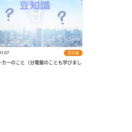
01.07
豆知識
ーカーのこと（分電盤のことも学びまし
）