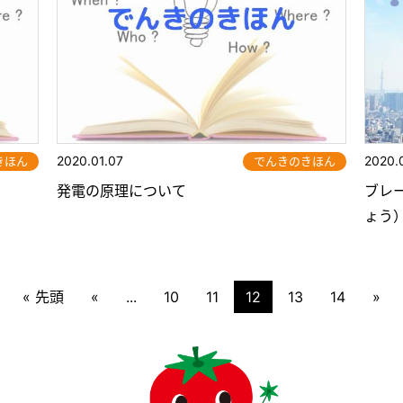
2020.01.07
2020.
きほん
でんきのきほん
発電の原理について
ブレ
ょう
« 先頭
«
...
10
11
12
13
14
»